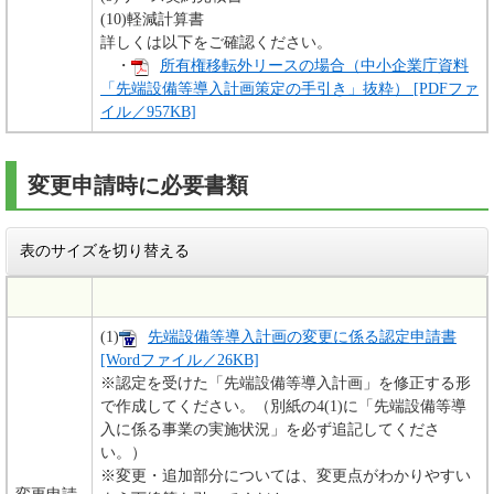
(10)軽減計算書
詳しくは以下をご確認ください。
・
所有権移転外リースの場合（中小企業庁資料
「先端設備等導入計画策定の手引き」抜粋） [PDFファ
イル／957KB]
変更申請時に必要書類
表のサイズを切り替える
(1)
先端設備等導入計画の変更に係る認定申請書
[Wordファイル／26KB]
※認定を受けた「先端設備等導入計画」を修正する形
で作成してください。（別紙の4(1)に「先端設備等導
入に係る事業の実施状況」を必ず追記してくださ
い。）
※変更・追加部分については、変更点がわかりやすい