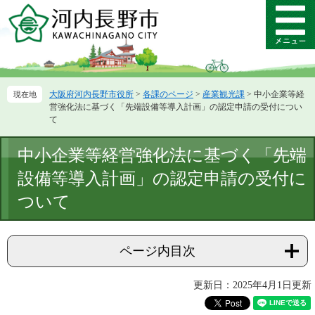
ペ
メ
ー
ニ
メ
ジ
ュ
ニ
の
ー
ュ
先
を
ー
頭
飛
大阪府河内長野市役所
>
各課のページ
>
産業観光課
>
中小企業等経
で
ば
営強化法に基づく「先端設備等導入計画」の認定申請の受付につい
す。
し
て
て
本
本
中小企業等経営強化法に基づく「先端
文
文
へ
設備等導入計画」の認定申請の受付に
ついて
ページ内目次
更新日：2025年4月1日更新