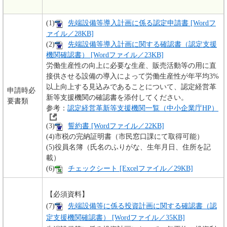
(1)
先端設備等導入計画に係る認定申請書 [Wordフ
ァイル／28KB]
(2)
先端設備等導入計画に関する確認書（認定支援
機関確認書） [Wordファイル／23KB]
労働生産性の向上に必要な生産、販売活動等の用に直
接供させる設備の導入によって労働生産性が年平均3%
以上向上する見込みであることについて、認定経営革
申請時必
新等支援機関の確認書を添付してください。
要書類
参考：
認定経営革新等支援機関一覧（中小企業庁HP）
(3)
誓約書 [Wordファイル／22KB]
(4)市税の完納証明書（市民窓口課にて取得可能）
(5)役員名簿（氏名のふりがな、生年月日、住所を記
載）
(6)
チェックシート [Excelファイル／29KB]
【必須資料】
(7)
先端設備等に係る投資計画に関する確認書（認
定支援機関確認書） [Wordファイル／35KB]