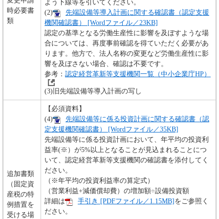
変更申請
よう下線等を引いてください。
時必要書
(2)
先端設備等導入計画に関する確認書（認定支援
類
機関確認書） [Wordファイル／23KB]
認定の基準となる労働生産性に影響を及ぼすような場
合については、再度事前確認を得ていただく必要があ
ります。他方で、法人名称の変更など労働生産性に影
響を及ぼさない場合、確認は不要です。
参考：
認定経営革新等支援機関一覧（中小企業庁HP）
(3)旧先端設備等導入計画の写し
【必須資料】
(4)
先端設備等に係る投資計画に関する確認書（認
定支援機関確認書） [Wordファイル／35KB]
先端設備等に係る投資計画において、年平均の投資利
益率(※）が5%以上となることが見込まれることにつ
いて、認定経営革新等支援機関の確認書を添付してく
ださい。
追加書類
（※年平均の投資利益率の算定式）
（固定資
（営業利益+減価償却費）の増加額÷設備投資額
産税の特
詳細は
手引き [PDFファイル／1.15MB]
をご参照く
例措置を
ださい。
受ける場