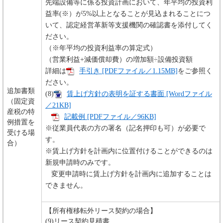
先端設備等に係る投資計画において、年平均の投資利
益率(※）が5%以上となることが見込まれることにつ
いて、認定経営革新等支援機関の確認書を添付してく
ださい。
（※年平均の投資利益率の算定式）
（営業利益+減価償却費）の増加額÷設備投資額
詳細は
手引き [PDFファイル／1.15MB]
をご参照く
ださい。
追加書類
​(8)
賃上げ方針の表明を証する書面 [Wordファイル
（固定資
／21KB]
産税の特
記載例 [PDFファイル／96KB]
例措置を
※従業員代表の方の署名（記名押印も可）が必要で
受ける場
す。
合）
※賃上げ方針を計画内に位置付けることができるのは
新規申請時のみです。
変更申請時に賃上げ方針を計画内に追加することは
できません。
【所有権移転外リース契約の場合】
(9)リース契約見積書