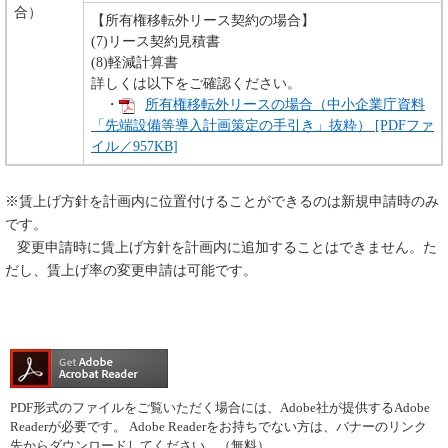
合）
【所有権移転外リース契約の場合】
(7)リース契約見積書
(8)軽減計算書
詳しくは以下をご確認ください。
・
所有権移転外リースの場合（中小企業庁資料
「先端設備等導入計画策定の手引き」抜粋） [PDFファ
イル／957KB]
※賃上げ方針を計画内に位置付けることができるのは新規申請時のみ
です。
変更申請時に賃上げ方針を計画内に追加することはできません。た
だし、賃上げ率の変更申請は可能です。
PDF形式のファイルをご覧いただく場合には、Adobe社が提供するAdobe
Readerが必要です。
Adobe Readerをお持ちでない方は、バナーのリンク
先からダウンロードしてください。（無料）