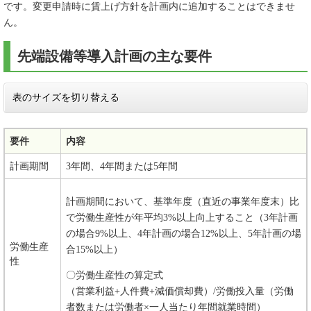
です。変更申請時に賃上げ方針を計画内に追加することはできませ
ん。
先端設備等導入計画の主な要件
表のサイズを切り替える
要件
内容
計画期間
3年間、4年間または5年間
計画期間において、基準年度（直近の事業年度末）比
で労働生産性が年平均3%以上向上すること（3年計画
の場合9%以上、4年計画の場合12%以上、5年計画の場
労働生産
合15%以上）
性
〇労働生産性の算定式
（営業利益+人件費+減価償却費）/労働投入量（労働
者数または労働者×一人当たり年間就業時間）