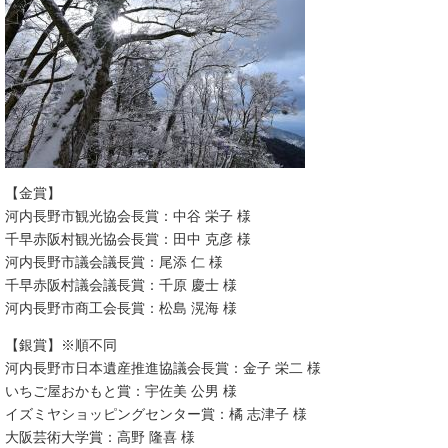
【金賞】
河内長野市観光協会長賞：中谷 栄子 様
千早赤阪村観光協会長賞：田中 克彦 様
河内長野市議会議長賞：尾添 仁 様
千早赤阪村議会議長賞：千原 慶士 様
河内長野市商工会長賞：松島 滉海 様
【銀賞】※順不同
河内長野市日本遺産推進協議会長賞：金子 栄二 様
いちご屋おかもと賞：宇佐美 公男 様
イズミヤショッピングセンター賞：橘 志津子 様
大阪芸術大学賞：高野 隆喜 様