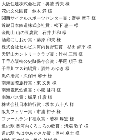
大阪住建株式会社賞：奥埜 秀夫 様
花の文化園賞：鈴木 満 様
関西サイクルスポーツセンター賞：野寺 摩子 様
近畿日本鉄道株式会社賞：松下 惠一 様
金剛山 山の豆腐賞：石井 邦和 様
酒蔵にしおか賞：藤原 和夫 様
株式会社セルビス河内長野荘賞：杉田 綜平 様
天野山カントリークラブ賞：竹村 三惠 様
千早赤阪楠公史跡保存会賞：平尾 順子 様
千早川マス釣場賞：酒井 みゆき 様
風の湯賞：久保田 容子 様
南海国際旅行賞：東 文男 様
南海電気鉄道賞：小熊 健司 様
南海バス賞：栃尾 佳彦 様
株式会社日本旅行賞：坂本 八十八 様
​阪九フェリー賞：市浦 裕子 様
ファームランド福永賞：若林 厚宏 様
道の駅 奥河内くろまろの郷賞：溝端 敬子 様
道の駅 ちはやあかさか賞：奥村 卓士 様