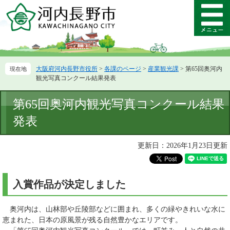
ペ
メ
ー
ニ
メ
ジ
ュ
ニ
の
ー
ュ
先
を
ー
頭
飛
大阪府河内長野市役所
>
各課のページ
>
産業観光課
>
第65回奥河内
で
ば
観光写真コンクール結果発表
す。
し
て
本
第65回奥河内観光写真コンクール結果
本
文
文
発表
へ
更新日：2026年1月23日更新
入賞作品が決定しました
奥河内は、山林部や丘陵部などに囲まれ、多くの緑やきれいな水に
恵まれた、日本の原風景が残る自然豊かなエリアです。