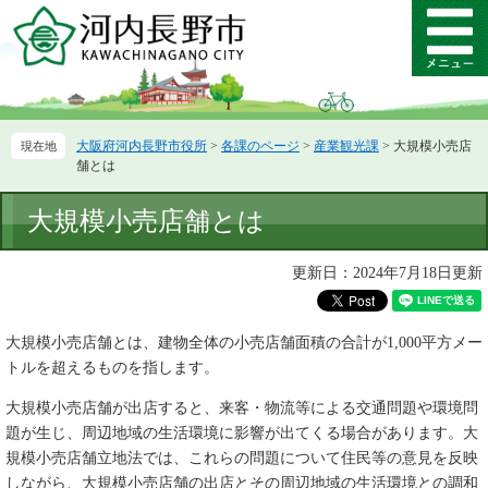
ペ
メ
ー
ニ
メ
ジ
ュ
ニ
の
ー
ュ
先
を
ー
頭
飛
大阪府河内長野市役所
>
各課のページ
>
産業観光課
>
大規模小売店
で
ば
舗とは
す。
し
て
本
大規模小売店舗とは
本
文
文
へ
更新日：2024年7月18日更新
大規模小売店舗とは、建物全体の小売店舗面積の合計が1,000平方メー
トルを超えるものを指します。
大規模小売店舗が出店すると、来客・物流等による交通問題や環境問
題が生じ、周辺地域の生活環境に影響が出てくる場合があります。大
規模小売店舗立地法では、これらの問題について住民等の意見を反映
しながら、大規模小売店舗の出店とその周辺地域の生活環境との調和