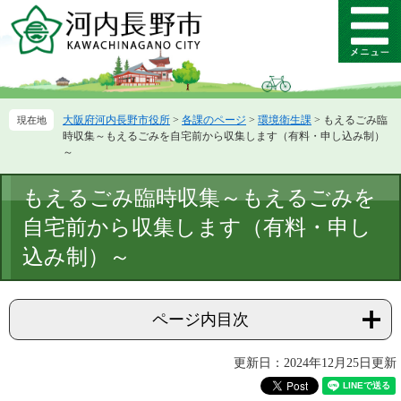
ペ
メ
ー
ニ
メ
ジ
ュ
ニ
の
ー
ュ
先
を
ー
頭
飛
大阪府河内長野市役所
>
各課のページ
>
環境衛生課
>
もえるごみ臨
で
ば
時収集～もえるごみを自宅前から収集します（有料・申し込み制）
す。
し
～
て
本
本
もえるごみ臨時収集～もえるごみを
文
文
へ
自宅前から収集します（有料・申し
込み制）～
ページ内目次
更新日：2024年12月25日更新