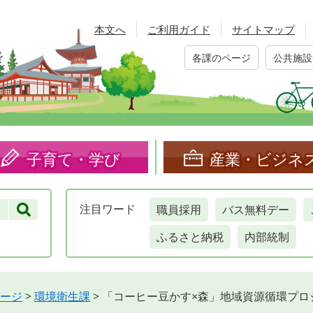
本文へ
ご利用ガイド
サイトマップ
各課のページ
公共施設
子育て・学び
産業・ビジネ
職員採用
バス無料デー
注目
ワード
ふるさと納税
内部統制
ージ
>
環境衛生課
>
「コーヒー豆かす×森」地域資源循環プロ