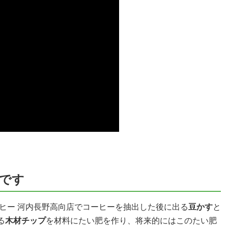
です
ヒー 河内長野高向店でコーヒーを抽出した後に出る
豆かす
と
る
木材チップ
を材料にたい肥を作り、将来的にはこのたい肥