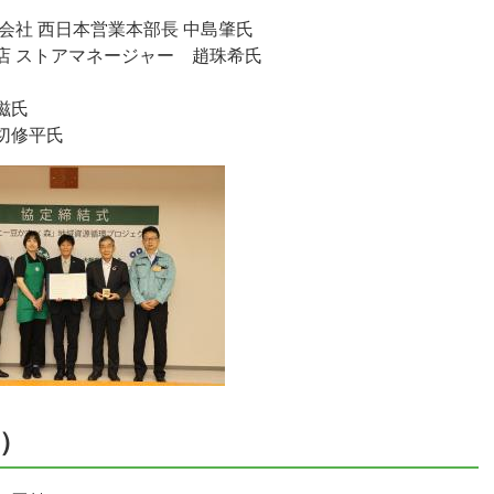
式会社 西日本営業本部長 中島肇氏
店 ストアマネージャー 趙珠希氏
滋氏
切修平氏
標）