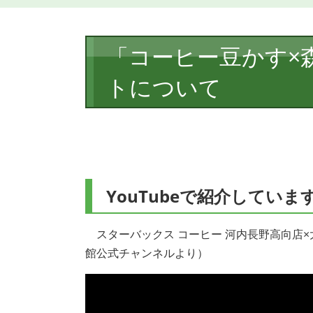
本
「コーヒー豆かす×
文
トについて
YouTubeで紹介していま
スターバックス コーヒー 河内長野高向店×大
館公式チャンネルより）