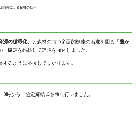
田市長による植林の様子
資源の循環化」
と森林の持つ多面的機能の増進を図る
「豊か
め、協定を締結して連携を強化しました。
展するように応援してまいります。
前10時から、協定締結式を執り行いました。