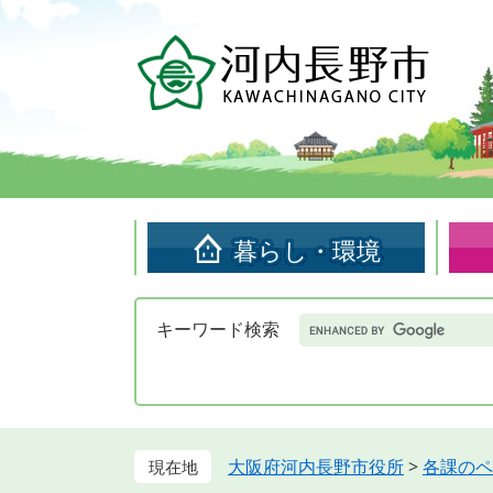
ペ
メ
ー
ニ
ジ
ュ
の
ー
先
を
頭
飛
で
ば
す。
し
て
暮らし・環境
本
文
へ
Google
キーワード検索
カ
ス
タ
ム
検
索
大阪府河内長野市役所
>
各課のペ