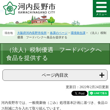
ペ
メ
ー
ニ
メ
ジ
ュ
ニ
の
ー
ュ
先
を
ー
頭
飛
大阪府河内長野市役所
>
各課のページ
>
環境衛生課
>
（法人）税制
で
ば
優遇 フードバンクへ食品を提供する
す。
し
て
本
（法人）税制優遇 フードバンクへ
本
文
文
食品を提供する
へ
ページ内目次
更新日：2022年2月24日更新
河内長野市では、一般廃棄物（ごみ）処理基本計画に基づき、食品ロ
ス削減に力を入れて取り組んでいます。