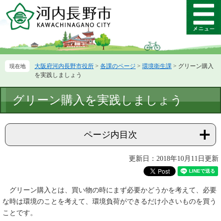
ペ
メ
ー
ニ
メ
ジ
ュ
ニ
の
ー
ュ
先
を
ー
頭
飛
大阪府河内長野市役所
>
各課のページ
>
環境衛生課
>
グリーン購入
で
ば
を実践しましょう
す。
し
て
本
グリーン購入を実践しましょう
本
文
文
へ
ページ内目次
更新日：2018年10月11日更新
グリーン購入とは、買い物の時にまず必要かどうかを考えて、必要
な時は環境のことを考えて、環境負荷ができるだけ小さいものを買う
ことです。