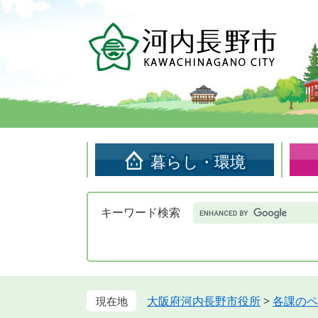
ペ
メ
ー
ニ
ジ
ュ
の
ー
先
を
頭
飛
で
ば
す。
し
て
暮らし・環境
本
文
へ
Google
キーワード検索
カ
ス
タ
ム
検
索
大阪府河内長野市役所
>
各課のペ