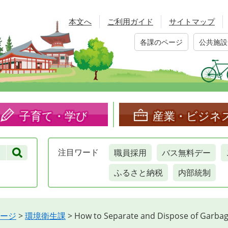
本文へ
ご利用ガイド
サイトマップ
各課のページ
公共施設
子育て・学び
産業・ビジネ
職員採用
バス無料デー
注目
ワード
ふるさと納税
内部統制
ージ
>
環境衛生課
>
How to Separate and Dispose of Garbag