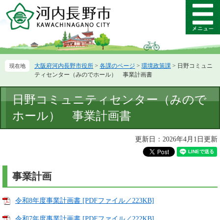
ペ
メ
ー
ニ
メ
ジ
ュ
ニ
の
ー
ュ
先
を
ー
頭
飛
大阪府河内長野市役所
>
各課のページ
>
環境政策課
>
日野コミュニ
で
ば
ティセンター（みのでホール） 事業計画書
す。
し
て
本
日野コミュニティセンター（みので
本
文
文
ホール） 事業計画書
へ
更新日：2026年4月1日更新
事業計画
令和8年度事業計画書 [PDFファイル／223KB]
令和7年度事業計画書 [PDFファイル／222KB]