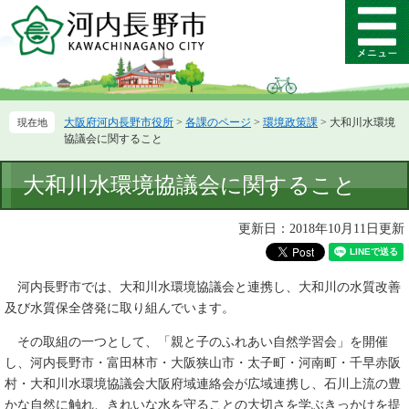
ペ
メ
ー
ニ
メ
ジ
ュ
ニ
の
ー
ュ
先
を
ー
頭
飛
大阪府河内長野市役所
>
各課のページ
>
環境政策課
>
大和川水環境
で
ば
協議会に関すること
す。
し
て
本
大和川水環境協議会に関すること
本
文
文
へ
更新日：2018年10月11日更新
河内長野市では、大和川水環境協議会と連携し、大和川の水質改善
及び水質保全啓発に取り組んでいます。
その取組の一つとして、「親と子のふれあい自然学習会」を開催
し、河内長野市・富田林市・大阪狭山市・太子町・河南町・千早赤阪
村・大和川水環境協議会大阪府域連絡会が広域連携し、石川上流の豊
かな自然に触れ、きれいな水を守ることの大切さを学ぶきっかけを提