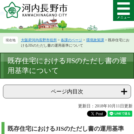
ペ
メ
ー
ニ
メ
ジ
ュ
ニ
の
ー
ュ
先
を
ー
頭
飛
大阪府河内長野市役所
>
各課のページ
>
環境政策課
>
既存住宅にお
で
ば
けるJISのただし書の運用基準について
す。
し
て
本
既存住宅におけるJISのただし書の運
本
文
文
用基準について
へ
ページ内目次
更新日：2018年10月11日更新
既存住宅におけるJISのただし書の運用基準