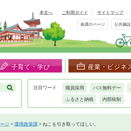
本文へ
ご利用ガイド
サイトマップ
各課のページ
公共施設
子育て・学び
産業・ビジネ
職員採用
バス無料デー
注目
ワード
ふるさと納税
内部統制
ージ
>
環境政策課
>
ねこを引き取ってほしい。