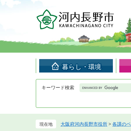
ペ
メ
ー
ニ
ジ
ュ
の
ー
先
を
頭
飛
で
ば
す。
し
て
暮らし・環境
本
文
へ
Google
キーワード検索
カ
ス
タ
ム
検
索
大阪府河内長野市役所
>
各課のペ