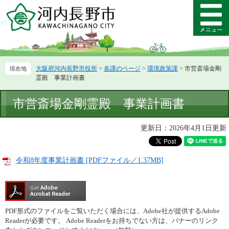
ペ
メ
ー
ニ
メ
ジ
ュ
ニ
の
ー
ュ
先
を
ー
頭
飛
大阪府河内長野市役所
>
各課のページ
>
環境政策課
>
市営斎場金剛
で
ば
霊殿 事業計画書
す。
し
て
本
市営斎場金剛霊殿 事業計画書
本
文
文
へ
更新日：2026年4月1日更新
令和8年度事業計画書 [PDFファイル／1.37MB]
PDF形式のファイルをご覧いただく場合には、Adobe社が提供するAdobe
Readerが必要です。
Adobe Readerをお持ちでない方は、バナーのリンク