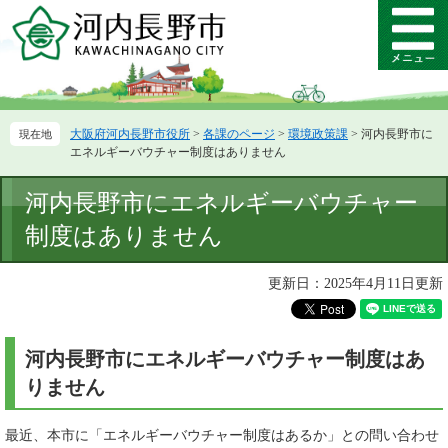
ペ
メ
ー
ニ
メ
ジ
ュ
ニ
の
ー
ュ
先
を
ー
頭
飛
大阪府河内長野市役所
>
各課のページ
>
環境政策課
>
河内長野市に
で
ば
エネルギーバウチャー制度はありません
す。
し
て
本
河内長野市にエネルギーバウチャー
本
文
文
制度はありません
へ
更新日：2025年4月11日更新
河内長野市にエネルギーバウチャー制度はあ
りません
最近、本市に「エネルギーバウチャー制度はあるか」との問い合わせ