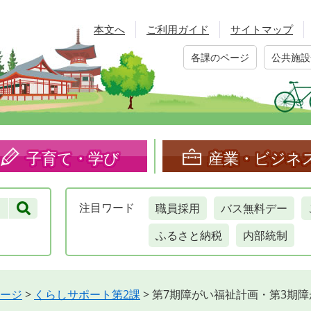
本文へ
ご利用ガイド
サイトマップ
各課のページ
公共施設
子育て・学び
産業・ビジネ
職員採用
バス無料デー
注目
ワード
ふるさと納税
内部統制
ージ
>
くらしサポート第2課
>
第7期障がい福祉計画・第3期