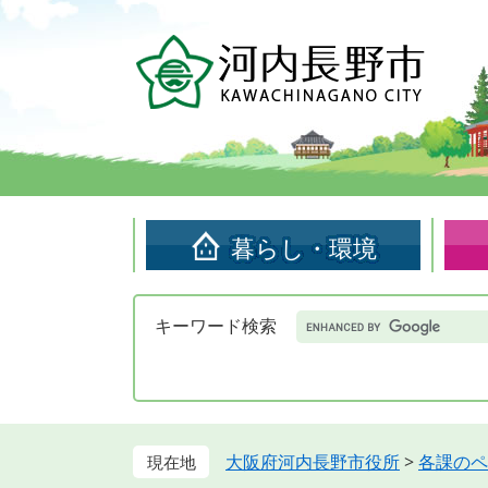
ペ
メ
ー
ニ
ジ
ュ
の
ー
先
を
頭
飛
で
ば
す。
し
て
暮らし・環境
本
文
へ
Google
キーワード検索
カ
ス
タ
ム
検
索
大阪府河内長野市役所
>
各課のペ