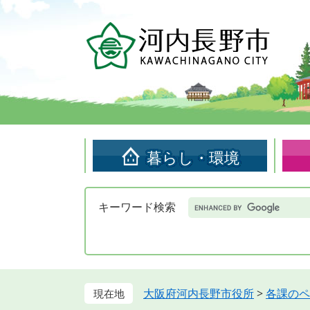
ペ
メ
ー
ニ
ジ
ュ
の
ー
先
を
頭
飛
で
ば
す。
し
て
暮らし・環境
本
文
へ
Google
キーワード検索
カ
ス
タ
ム
検
索
大阪府河内長野市役所
>
各課のペ