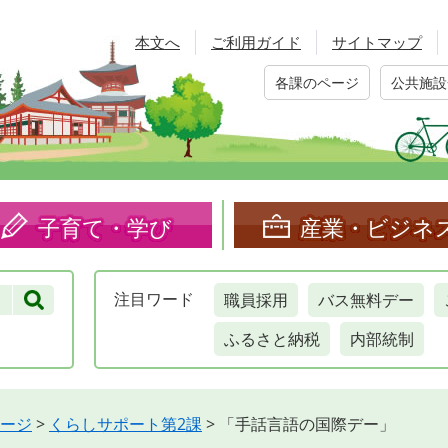
本文へ
ご利用ガイド
サイトマップ
各課のページ
公共施設
子育て・学び
産業・ビジネ
職員採用
バス無料デー
注目
ワード
ふるさと納税
内部統制
ージ
>
くらしサポート第2課
>
「手話言語の国際デー」