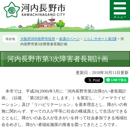
ペ
メ
ー
ニ
メ
ジ
ュ
ニ
の
ー
ュ
先
を
ー
頭
飛
大阪府河内長野市役所
>
各課のページ
>
くらしサポート第2課
>
河
で
ば
内長野市第3次障害者長期計画
す。
し
て
本
河内長野市第3次障害者長期計画
本
文
文
へ
更新日：2018年10月11日更新
本市では、平成20(2008)年3月に「河内長野市第2次障がい者長期計
画」（以後、「第2次計画」とします。）を策定し、「ノーマライゼ
ーション」及び「リハビリテーション」を基本理念とし、障がいの有
無に関わらず、すべての人が平等に社会の構成員として生活ができる
とともに、障がいのある人が生きがいを持って社会参加できる地域社
会をめざし、障がい者福祉施策の推進を図ってきたところです。