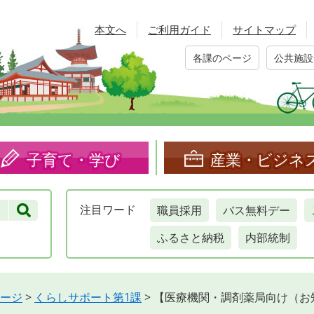
本文へ
ご利用ガイド
サイトマップ
各課のページ
公共施設
子育て・学び
産業・ビジネ
職員採用
バス無料デー
注目
ワード
ふるさと納税
内部統制
ージ
>
くらしサポート第1課
>
【医療機関・調剤薬局向け（お