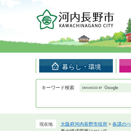
ペ
メ
ー
ニ
ジ
ュ
の
ー
先
を
頭
飛
で
ば
す。
し
て
暮らし・環境
本
文
へ
Google
キーワード検索
カ
ス
タ
ム
検
索
大阪府河内長野市役所
>
各課のペ