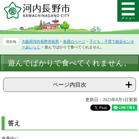
ペ
メ
ー
ニ
メ
ジ
ュ
ニ
の
ー
ュ
先
を
ー
頭
飛
大阪府河内長野市役所
>
各課のページ
>
子ども・子育て総合センタ
で
ば
ーあいっく
>
遊んでばかりで食べてくれません。
す。
し
て
本
遊んでばかりで食べてくれません。
本
文
文
へ
ページ内目次
更新日：2025年8月1日更新
答え
食事中に