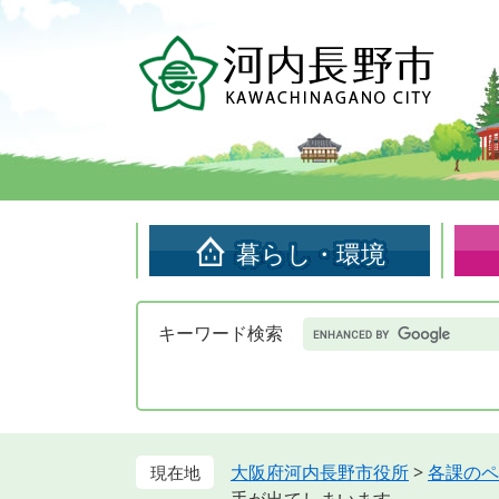
ペ
メ
ー
ニ
ジ
ュ
の
ー
先
を
頭
飛
で
ば
す。
し
て
暮らし・環境
本
文
へ
Google
キーワード検索
カ
ス
タ
ム
検
索
大阪府河内長野市役所
>
各課のペ