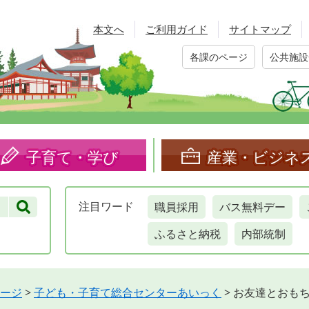
本文へ
ご利用ガイド
サイトマップ
各課のページ
公共施設
子育て・学び
産業・ビジネ
職員採用
バス無料デー
注目
ワード
ふるさと納税
内部統制
ージ
>
子ども・子育て総合センターあいっく
>
お友達とおも