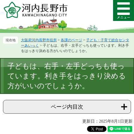
ペ
メ
ー
ニ
メ
ジ
ュ
ニ
の
ー
ュ
先
を
ー
頭
飛
大阪府河内長野市役所
>
各課のページ
>
子ども・子育て総合センタ
で
ば
ーあいっく
>
子どもは、右手・左手どっちも使っています。利き手
す。
し
をはっきり決める方がいいのでしょうか。
て
本
本
子どもは、右手・左手どっちも使っ
文
文
へ
ています。利き手をはっきり決める
方がいいのでしょうか。
ページ内目次
更新日：2025年8月1日更新