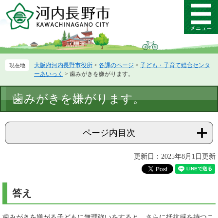
ペ
メ
ー
ニ
メ
ジ
ュ
ニ
の
ー
ュ
先
を
ー
頭
飛
大阪府河内長野市役所
>
各課のページ
>
子ども・子育て総合センタ
で
ば
ーあいっく
>
歯みがきを嫌がります。
す。
し
て
本
歯みがきを嫌がります。
本
文
文
へ
ページ内目次
更新日：2025年8月1日更新
答え
歯みがきを嫌がる子どもに無理強いをすると、さらに抵抗感を持つこ