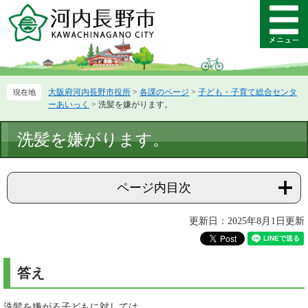
ペ
メ
ー
ニ
メ
ジ
ュ
ニ
の
ー
ュ
先
を
ー
頭
飛
大阪府河内長野市役所
>
各課のページ
>
子ども・子育て総合センタ
で
ば
ーあいっく
>
洗髪を嫌がります。
す。
し
て
本
洗髪を嫌がります。
本
文
文
へ
ページ内目次
更新日：2025年8月1日更新
答え
洗髪を嫌がる子どもに対しては、