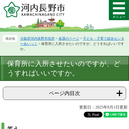
ペ
メ
ー
ニ
メ
ジ
ュ
ニ
の
ー
ュ
先
を
ー
頭
飛
大阪府河内長野市役所
>
各課のページ
>
子ども・子育て総合センタ
で
ば
ーあいっく
>
保育所に入所させたいのですが、どうすればいいです
す。
し
か。
て
本
本
保育所に入所させたいのですが、ど
文
文
へ
うすればいいですか。
ページ内目次
更新日：2025年8月1日更新