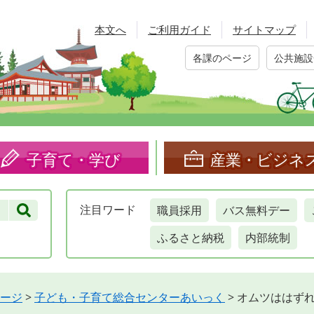
本文へ
ご利用ガイド
サイトマップ
各課のページ
公共施設
子育て・学び
産業・ビジネ
職員採用
バス無料デー
注目
ワード
ふるさと納税
内部統制
ージ
>
子ども・子育て総合センターあいっく
>
オムツははず