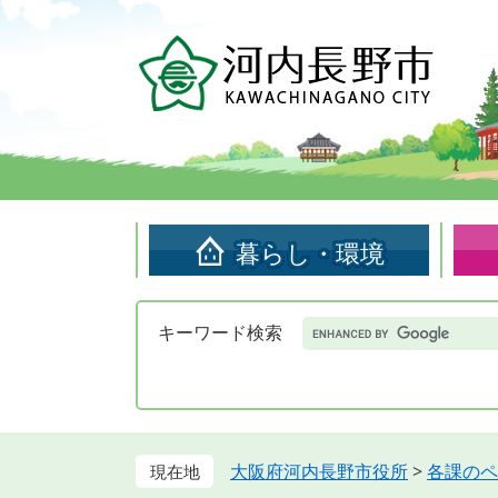
ペ
メ
ー
ニ
ジ
ュ
の
ー
先
を
頭
飛
で
ば
す。
し
て
暮らし・環境
本
文
へ
Google
キーワード検索
カ
ス
タ
ム
検
索
大阪府河内長野市役所
>
各課のペ