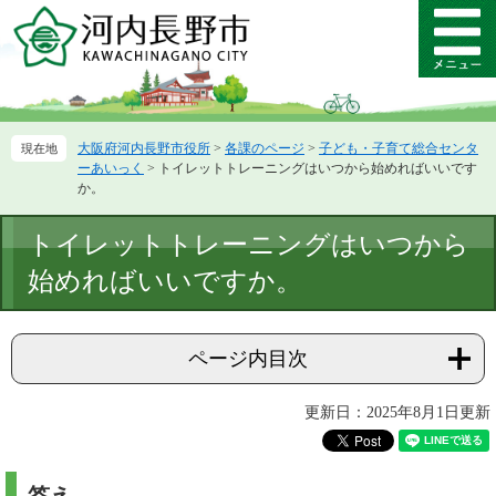
ペ
メ
ー
ニ
メ
ジ
ュ
ニ
の
ー
ュ
先
を
ー
頭
飛
大阪府河内長野市役所
>
各課のページ
>
子ども・子育て総合センタ
で
ば
ーあいっく
>
トイレットトレーニングはいつから始めればいいです
す。
し
か。
て
本
本
トイレットトレーニングはいつから
文
文
へ
始めればいいですか。
ページ内目次
更新日：2025年8月1日更新