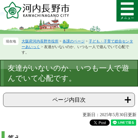
ペ
メ
ー
ニ
メ
ジ
ュ
ニ
の
ー
ュ
先
を
ー
頭
飛
大阪府河内長野市役所
>
各課のページ
>
子ども・子育て総合センタ
で
ば
ーあいっく
>
友達がいないのか、いつも一人で遊んでいて心配で
す。
し
す。
て
本
本
友達がいないのか、いつも一人で遊
文
文
へ
んでいて心配です。
ページ内目次
更新日：2025年5月30日更新