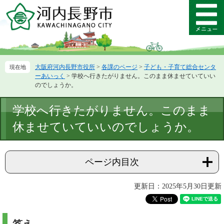
ペ
メ
ー
ニ
メ
ジ
ュ
ニ
の
ー
ュ
先
を
ー
頭
飛
大阪府河内長野市役所
>
各課のページ
>
子ども・子育て総合センタ
で
ば
ーあいっく
>
学校へ行きたがりません。このまま休ませていていい
す。
し
のでしょうか。
て
本
本
学校へ行きたがりません。このまま
文
文
へ
休ませていていいのでしょうか。
ページ内目次
更新日：2025年5月30日更新