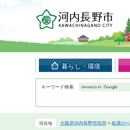
ペ
メ
ー
ニ
ジ
ュ
の
ー
先
を
頭
飛
で
ば
す。
し
て
暮らし・環境
本
文
へ
Google
キーワード検索
カ
ス
タ
ム
検
索
大阪府河内長野市役所
>
各課のペ