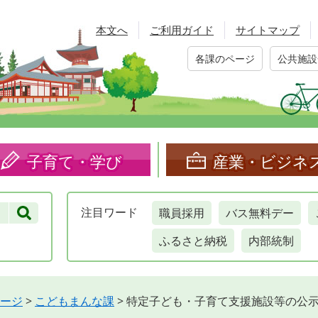
本文へ
ご利用ガイド
サイトマップ
各課のページ
公共施設
子育て・学び
産業・ビジネ
職員採用
バス無料デー
注目
ワード
ふるさと納税
内部統制
ージ
>
こどもまんな課
>
特定子ども・子育て支援施設等の公