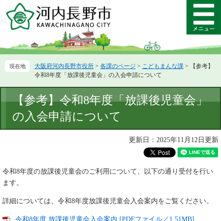
ペ
メ
ー
ニ
メ
ジ
ュ
ニ
の
ー
ュ
先
を
ー
頭
飛
大阪府河内長野市役所
>
各課のページ
>
こどもまんな課
>
【参考】
で
ば
令和8年度「放課後児童会」の入会申請について
す。
し
て
本
【参考】令和8年度「放課後児童会」
本
文
文
の入会申請について
へ
更新日：2025年11月12日更新
令和8年度の放課後児童会のご利用について、以下の通り受付を行い
ます。
詳細については、令和8年度放課後児童会入会案内をご覧ください。
令和8年度 放課後児童会入会案内 [PDFファイル／1.51MB]