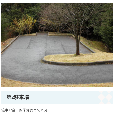
第2駐車場
駐車17台 四季彩館まで15分