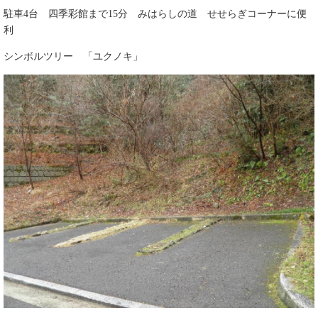
駐車4台 四季彩館まで15分 みはらしの道 せせらぎコーナーに便
利
シンボルツリー 「ユクノキ」