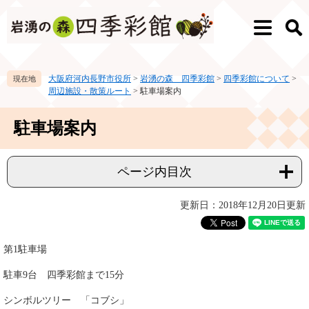
ペ
メ
ー
ニ
メ
検
ジ
ュ
ニ
索
の
ー
ュ
先
を
ー
大阪府河内長野市役所
>
岩湧の森 四季彩館
>
四季彩館について
>
頭
飛
周辺施設・散策ルート
>
駐車場案内
で
ば
す。
し
本
て
駐車場案内
文
本
文
へ
ページ内目次
更新日：2018年12月20日更新
第1駐車場
駐車9台 四季彩館まで15分
シンボルツリー 「コブシ」