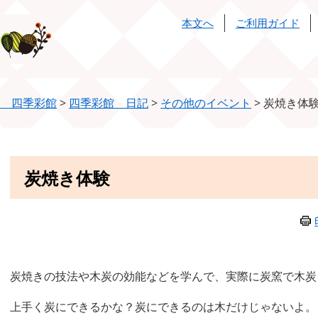
本文へ
ご利用ガイド
 四季彩館
>
四季彩館 日記
>
その他のイベント
>
炭焼き体
本
炭焼き体験
文
炭焼きの技法や木炭の効能などを学んで、実際に炭窯で木炭
上手く炭にできるかな？炭にできるのは木だけじゃないよ。