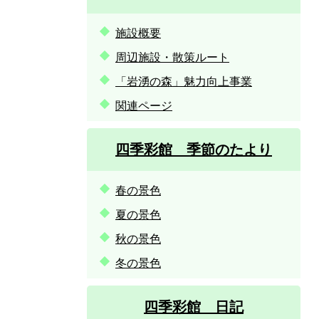
施設概要
周辺施設・散策ルート
「岩湧の森」魅力向上事業
関連ページ
四季彩館 季節のたより
春の景色
夏の景色
秋の景色
冬の景色
四季彩館 日記