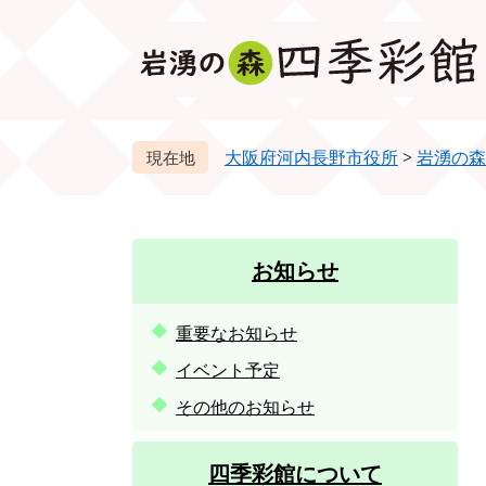
ペ
メ
ー
ニ
ジ
ュ
の
ー
先
を
頭
飛
大阪府河内長野市役所
>
岩湧の森
で
ば
す。
し
て
本
お知らせ
文
へ
重要なお知らせ
イベント予定
その他のお知らせ
四季彩館について