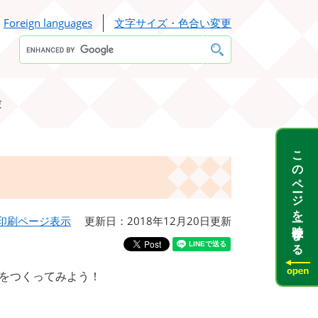
Foreign languages
文字サイズ・色合い変更
Google
カ
ス
タ
ム
検
験
索
このページを一時保存する
印刷ページ表示
更新日：2018年12月20日更新
をつくってみよう！