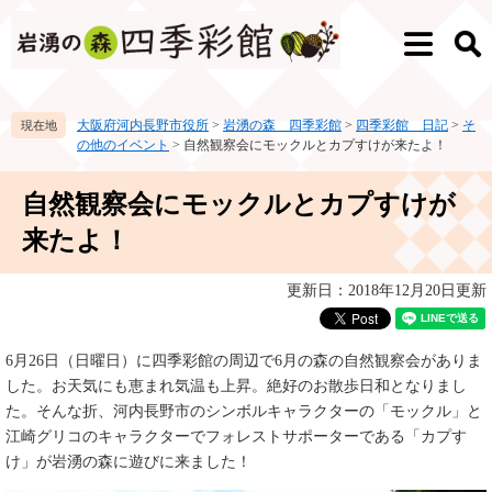
ペ
メ
ー
ニ
メ
検
ジ
ュ
ニ
索
の
ー
ュ
先
を
ー
大阪府河内長野市役所
>
岩湧の森 四季彩館
>
四季彩館 日記
>
そ
頭
飛
の他のイベント
>
自然観察会にモックルとカプすけが来たよ！
で
ば
す。
し
本
て
自然観察会にモックルとカプすけが
文
本
来たよ！
文
へ
更新日：2018年12月20日更新
6月26日（日曜日）に四季彩館の周辺で6月の森の自然観察会がありま
した。お天気にも恵まれ気温も上昇。絶好のお散歩日和となりまし
た。そんな折、河内長野市のシンボルキャラクターの「モックル」と
江崎グリコのキャラクターでフォレストサポーターである「カプす
け」が岩湧の森に遊びに来ました！