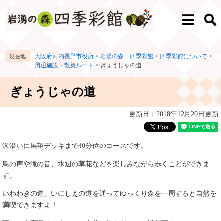
ペ
メ
ー
ニ
メ
検
ジ
ュ
ニ
索
の
ー
ュ
先
を
ー
大阪府河内長野市役所
>
岩湧の森 四季彩館
>
四季彩館について
>
頭
飛
周辺施設・散策ルート
>
ぎょうじゃの道
で
ば
す。
し
本
て
ぎょうじゃの道
文
本
文
更新日：2018年12月20日更新
へ
沢沿いに展望デッキまで40分位のコースです。
鳥の声や滝の音、水辺の草花などを楽しみながら歩くことができま
す。
いわわきの道、いにしえの道を通ってゆっくり森を一周すると自然を
満喫できますよ！