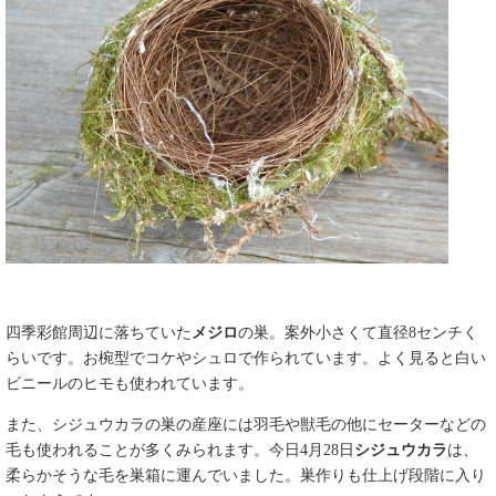
四季彩館周辺に落ちていた
メジロ
の巣。案外小さくて直径8センチく
らいです。お椀型でコケやシュロで作られています。よく見ると白い
ビニールのヒモも使われています。
また、シジュウカラの巣の産座には羽毛や獣毛の他にセーターなどの
毛も使われることが多くみられます。今日4月28日
シジュウカラ
は、
柔らかそうな毛を巣箱に運んでいました。巣作りも仕上げ段階に入り