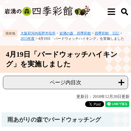
ペ
メ
ー
ニ
メ
検
ジ
ュ
ニ
索
の
ー
ュ
先
を
ー
大阪府河内長野市役所
>
岩湧の森 四季彩館
>
四季彩館 日記
>
頭
飛
2015年度
>
4月19日「バードウォッチハイキング」を実施しました
で
ば
す。
し
本
て
4月19日「バードウォッチハイキン
文
本
グ」を実施しました
文
へ
ページ内目次
更新日：2018年12月20日更新
雨あがりの森でバードウォッチング