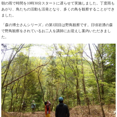
朝の雨で時間を10時30分スタートに遅らせて実施しました。丁度雨も
あがり、鳥たちの活動も活発となり、多くの鳥を観察することができ
ました。
「森の博士さんシリーズ」の第1回目は野鳥観察です。日頃岩湧の森
で野鳥観察をされているお二人を講師にお迎えし案内いただきまし
た。