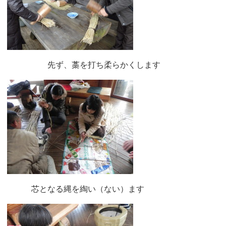
先ず、藁を打ち柔らかくします
芯となる縄を綯い（ない）ます