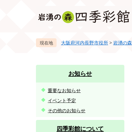
ペ
メ
ー
ニ
ジ
ュ
の
ー
先
を
頭
飛
大阪府河内長野市役所
>
岩湧の森
で
ば
す。
し
て
本
お知らせ
文
へ
重要なお知らせ
イベント予定
その他のお知らせ
四季彩館について