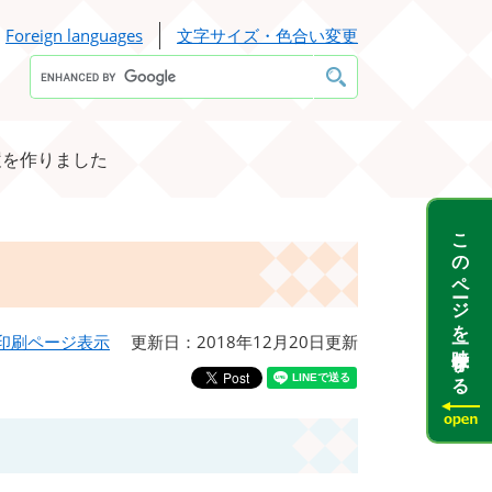
Foreign languages
文字サイズ・色合い変更
Google
カ
ス
タ
ム
検
履を作りました
索
このページを一時保存する
印刷ページ表示
更新日：2018年12月20日更新