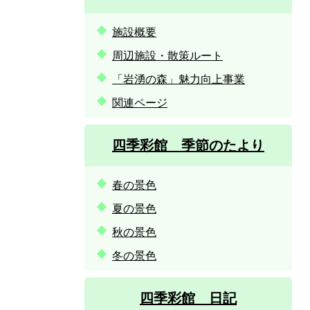
施設概要
周辺施設・散策ルート
「岩湧の森」魅力向上事業
関連ページ
四季彩館 季節のたより
春の景色
夏の景色
秋の景色
冬の景色
四季彩館 日記