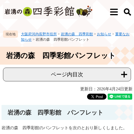
ペ
メ
ー
ニ
メ
検
ジ
ュ
ニ
索
の
ー
ュ
先
を
ー
大阪府河内長野市役所
>
岩湧の森 四季彩館
>
お知らせ
>
重要なお
頭
飛
知らせ
>
岩湧の森 四季彩館パンフレット
で
ば
す。
し
本
て
岩湧の森 四季彩館パンフレット
文
本
文
へ
ページ内目次
更新日：2026年4月24日更新
岩湧の森 四季彩館 パンフレット
​岩湧の森 四季彩館のパンフレットを次のとおり新しくしました。