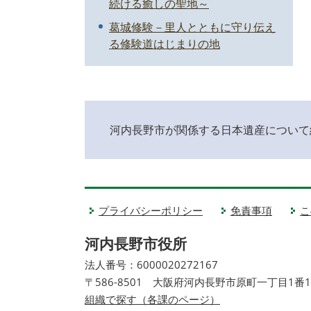
続ける癒しの聖地～
葛城修験－里人とともに守り伝え
る修験道はじまりの地
河内長野市が関係する日本遺産について
プライバシーポリシー
免責事項
こ
河内長野市役所
法人番号：6000020272167
〒586-8501 大阪府河内長野市原町一丁目1番
組織で探す（各課のページ）