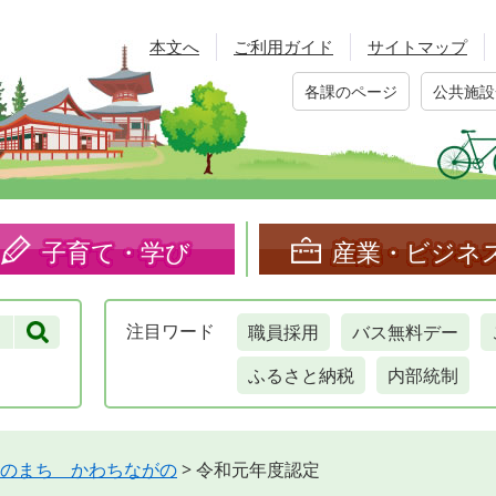
本文へ
ご利用ガイド
サイトマップ
各課のページ
公共施設
子育て・学び
産業・ビジネ
職員採用
バス無料デー
注目
ワード
ふるさと納税
内部統制
のまち かわちながの
>
令和元年度認定