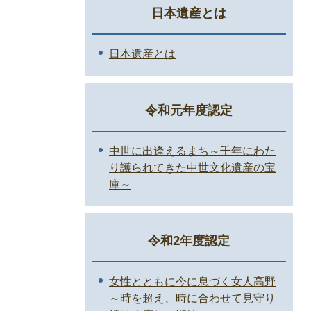
日本遺産とは
日本遺産とは
令和元年度認定
中世に出逢えるまち～千年にわた
り護られてきた中世文化遺産の宝
庫～
令和2年度認定
女性とともに今に息づく女人高野
～時を超え、時に合わせて見守り