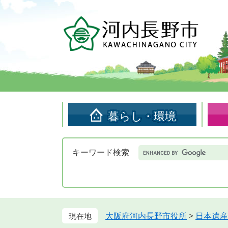
ペ
メ
ー
ニ
ジ
ュ
の
ー
先
を
頭
飛
で
ば
す。
し
て
暮らし・環境
本
文
へ
Google
キーワード検索
カ
ス
タ
ム
検
索
大阪府河内長野市役所
>
日本遺産