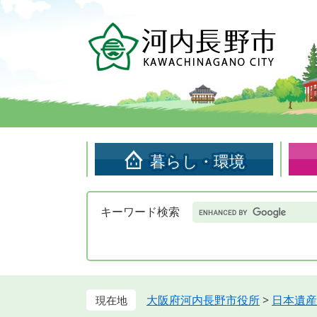
ペ
メ
ー
ニ
ジ
ュ
の
ー
先
を
頭
飛
で
ば
す。
し
て
暮らし・環境
本
文
へ
Google
キーワード検索
カ
ス
タ
ム
検
索
大阪府河内長野市役所
>
日本遺産