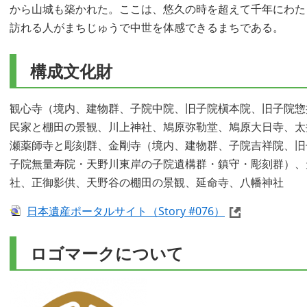
から山城も築かれた。ここは、悠久の時を超えて千年にわた
訪れる人がまちじゅうで中世を体感できるまちである。
構成文化財
観心寺（境内、建物群、子院中院、旧子院槇本院、旧子院惣
民家と棚田の景観、川上神社、鳩原弥勒堂、鳩原大日寺、太
瀬薬師寺と彫刻群、金剛寺（境内、建物群、子院吉祥院、旧
子院無量寿院・天野川東岸の子院遺構群・鎮守・彫刻群）、
社、正御影供、天野谷の棚田の景観、延命寺、八幡神社
日本遺産ポータルサイト（Story #076）
ロゴマークについて