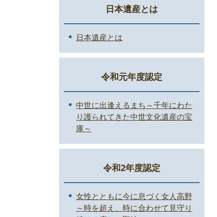
日本遺産とは
日本遺産とは
令和元年度認定
中世に出逢えるまち～千年にわた
り護られてきた中世文化遺産の宝
庫～
令和2年度認定
女性とともに今に息づく女人高野
～時を超え、時に合わせて見守り