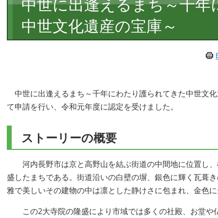
中世に出逢えるまち～千年
文
中世文化遺産の宝庫～
中世に出逢えるまち～千年にわたり護られてきた中世文化
て申請を行い、令和元年度に認定を受けました。
ストーリーの概要
河内長野市は京と高野山を結ぶ街道の中間地に位置し、檜
盛したまちである。街道沿いの白壁の塀、銀色に輝く瓦葺き
雅で美しいその建物の中は凛とした静けさに包まれ、金色に
この2大寺院の隆盛により市域では多くの社殿、お堂や仏