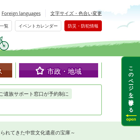
Foreign languages
文字サイズ・色合い変更
一覧
イベントカレンダー
防災・防犯情報
このページを一時保存する
ス
市政・地域
ご遺族サポート窓口が予約制に
護られてきた中世文化遺産の宝庫～