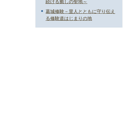
続ける癒しの聖地～
葛城修験－里人とともに守り伝え
る修験道はじまりの地