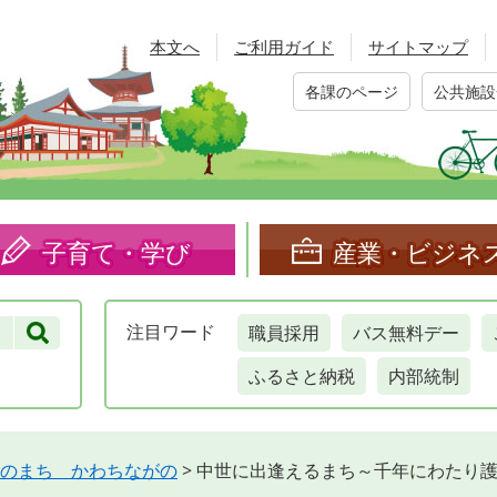
本文へ
ご利用ガイド
サイトマップ
各課のページ
公共施設
子育て・学び
産業・ビジネ
職員採用
バス無料デー
注目
ワード
ふるさと納税
内部統制
のまち かわちながの
>
中世に出逢えるまち～千年にわたり