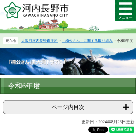
ペ
メ
ー
ニ
メ
ジ
ュ
ニ
の
ー
ュ
先
を
ー
頭
飛
大阪府河内長野市役所
>
「楠公さん」に関する取り組み
>
令和6年度
で
ば
す。
し
て
本
文
へ
本
令和6年度
文
ページ内目次
更新日：2024年8月23日更新