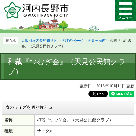
ペ
メ
ー
ニ
メ
ジ
ュ
ニ
の
ー
ュ
先
を
ー
頭
飛
大阪府河内長野市役所
>
各課のページ
>
天見公民館
>
和裁『つむぎ
で
ば
会』（天見公民館クラブ）
す。
し
て
本
和裁『つむぎ会』（天見公民館クラ
本
文
文
ブ）
へ
更新日：2018年10月11日更新
表のサイズを切り替える
名称
和裁『つむぎ会』（天見公民館クラブ）
種類
サークル