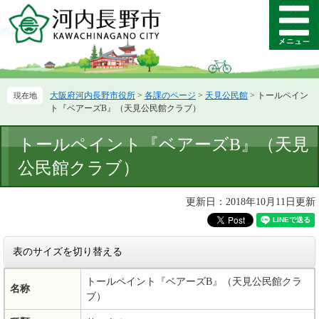
ペ
メ
ー
ニ
メ
ジ
ュ
ニ
の
ー
ュ
先
を
ー
頭
飛
大阪府河内長野市役所
>
各課のページ
>
天見公民館
>
トールペイン
で
ば
ト『ベアーズB』（天見公民館クラブ）
す。
し
て
本
トールペイント『ベアーズB』（天見
本
文
文
公民館クラブ）
へ
更新日：2018年10月11日更新
表のサイズを切り替える
トールペイント『ベアーズB』（天見公民館クラ
名称
ブ）