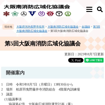
ペ
メ
ー
ニ
メ
検
ジ
ュ
ニ
索
の
ー
ュ
先
を
ー
大阪府河内長野市役所
>
大阪南消防広域化協議会
>
会議録
>
第5回
頭
飛
大阪南消防広域化協議会
>
第5回大阪南消防広域化協議会
で
ば
す。
し
本
て
第5回大阪南消防広域化協議会
文
本
文
更新日：2023年8月7日更新
へ
開催案内
1 日時 令和5年8月7日（月曜日）13時30分から
2 場所 柏原羽曳野藤井寺消防組合 4階屋内訓練場
3 議題
(1)協議事項
協議第42号 大阪南広域消防運営計画（案）