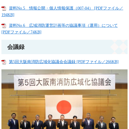
資料No.5 情報公開・個人情報保護（007-04） [PDFファイル／
194KB]
資料No.6 広域消防運営計画等の協議事項（運用）について
[PDFファイル／74KB]
会議録
第5回大阪南消防広域化協議会会議録 [PDFファイル／266KB]