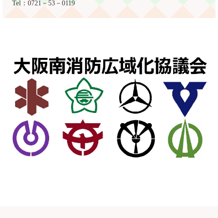
Tel：0721－53－0119