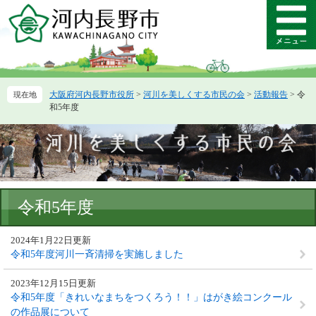
ペ
メ
ー
ニ
メ
ジ
ュ
ニ
の
ー
ュ
先
を
ー
頭
飛
大阪府河内長野市役所
>
河川を美しくする市民の会
>
活動報告
>
令
で
ば
和5年度
す。
し
て
本
文
へ
本
令和5年度
文
2024年1月22日更新
令和5年度河川一斉清掃を実施しました
2023年12月15日更新
令和5年度「きれいなまちをつくろう！！」はがき絵コンクール
の作品展について