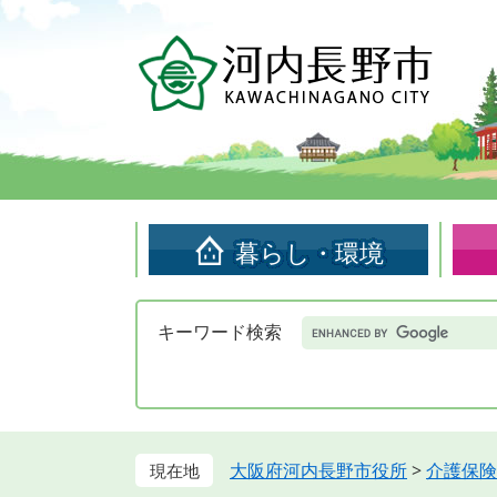
ペ
メ
ー
ニ
ジ
ュ
の
ー
先
を
頭
飛
で
ば
す。
し
て
暮らし・環境
本
文
へ
Google
キーワード検索
カ
ス
タ
ム
検
索
大阪府河内長野市役所
>
介護保険