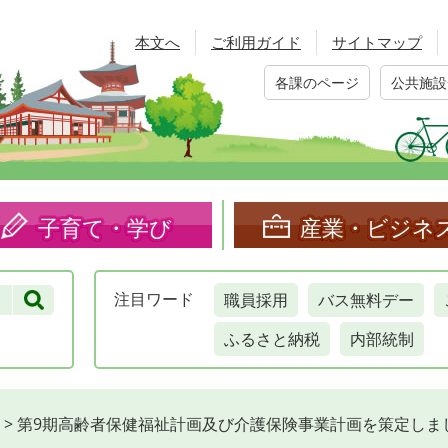
本文へ
ご利用ガイド
サイトマップ
各課のページ
公共施設
子育て・学び
産業・ビジネ
職員採用
バス無料デー
注目
ワード
ふるさと納税
内部統制
>
第9期高齢者保健福祉計画及び介護保険事業計画を策定しま