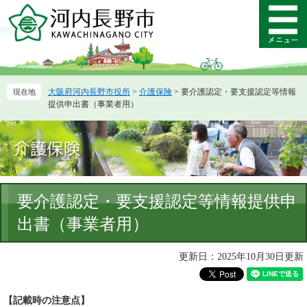
ペ
メ
ー
ニ
メ
ジ
ュ
ニ
の
ー
ュ
先
を
ー
頭
飛
大阪府河内長野市役所
>
介護保険
>
要介護認定・要支援認定等情報
で
ば
提供申出書（事業者用）
す。
し
て
本
文
へ
本
要介護認定・要支援認定等情報提供申
文
出書（事業者用）
更新日：2025年10月30日更新
【記載時の注意点】