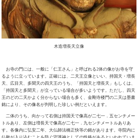
木造増長天立像
お寺の門には、一般に「仁王さん」と呼ばれる2体の像がお寺を守
るように立っています。正確には、二天王立像といい、持国天・増長
天、広目天、多聞天の四天王のうち、「持国天と増長天」もしくは、
「持国天と多聞天」が立っている場合が多いようです。ただし、四天
王のどの二天かよく分からない場合も多く、金剛寺楼門の二天は墨書
銘により、その像名が判明した珍しい例だといえます。
二体のうち、向かって右側は持国天で像高が二七一．五センチメー
トルあり、左側は増長天で像高が二七一．九センチメートルありあ
す。各像内に弘安二年、大仏師法橋正快等の銘があります。寺院内に
仏敵が入り込むことを防ぐ守護神としての性格があるといわれていま