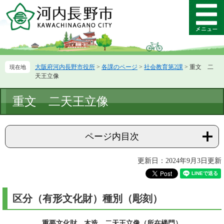
ペ
メ
ー
ニ
メ
ジ
ュ
ニ
の
ー
ュ
先
を
ー
頭
飛
大阪府河内長野市役所
>
各課のページ
>
社会教育第2課
>
重文 二
で
ば
天王立像
す。
し
て
本
重文 二天王立像
本
文
文
へ
ページ内目次
更新日：2024年9月3日更新
区分（有形文化財）種別（彫刻）
重要文化財
木造 二天王立像（所在楼門）