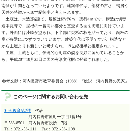
南側が土間となっていたようです。建築年代は、部材の古さ、鴨居や
天井の特徴から18世紀後半と考えられます。
土蔵は、木造2階建て、規模は桁行6ｍ、梁行4ｍです。構造は切妻
造本瓦葺で、屋根の一番高い部分と直交する面を街道に向けていま
す。外面には漆喰が塗られ、下半部に焼杉の板を貼っており、銅板の
扉が各階に1つずつついています。建築年代は不明ですが、構造など
から主屋よりも新しいと考えられ、19世紀後半と推定されます。
主屋、土蔵ともに、伝統的な町屋の姿を良好に留めていることか
ら、平成20年10月23日に国の有形文化財に登録されました。
参考文献：河内長野市教育委員会（1988）『総説 河内長野の民家』
このページに関するお問い合わせ先
社会教育第2課
代表
河内長野市原町一丁目1番1号
〒586-8501
河内長野市役所 7階
Tel：0721-53-1111
Fax：0721-53-1198