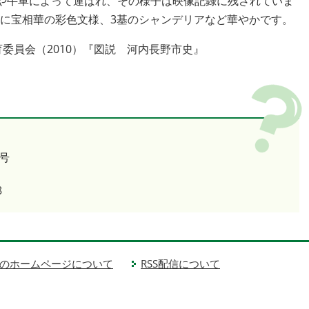
や牛車によって運ばれ、その様子は映像記録に残されていま
井に宝相華の彩色文様、3基のシャンデリアなど華やかです。
委員会（2010）『図説 河内長野市史』
号
8
のホームページについて
RSS配信について