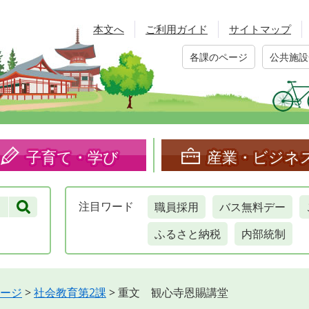
本文へ
ご利用ガイド
サイトマップ
各課のページ
公共施設
子育て・学び
産業・ビジネ
職員採用
バス無料デー
注目
ワード
ふるさと納税
内部統制
ージ
>
社会教育第2課
>
重文 観心寺恩賜講堂