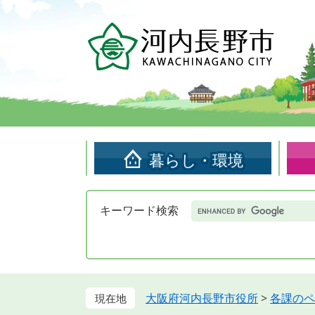
ペ
メ
ー
ニ
ジ
ュ
の
ー
先
を
頭
飛
で
ば
す。
し
て
暮らし・環境
本
文
へ
Google
キーワード検索
カ
ス
タ
ム
検
索
大阪府河内長野市役所
>
各課のペ