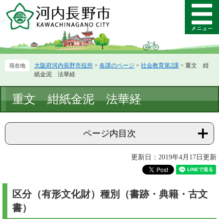
ペ
メ
ー
ニ
メ
ジ
ュ
ニ
の
ー
ュ
先
を
ー
頭
飛
大阪府河内長野市役所
>
各課のページ
>
社会教育第2課
>
重文 紺
で
ば
紙金泥 法華経
す。
し
て
本
重文 紺紙金泥 法華経
本
文
文
へ
ページ内目次
更新日：2019年4月17日更新
区分（有形文化財）種別（書跡・典籍・古文
書）